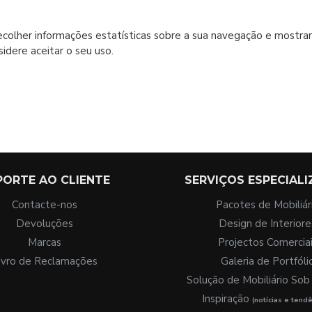
recolher informações estatísticas sobre a sua navegação e mostrar 
idere aceitar o seu uso.
PORTE AO CLIENTE
SERVIÇOS ESPECIAL
Contacte-nos
Pacotes de Mobiliár
Devoluções
Design de Interiore
Marcas
Projectos Comercia
ivro de Reclamações
Galeria de Portfóli
Solução de Mobiliário So
Inspiração
(notícias e tendê