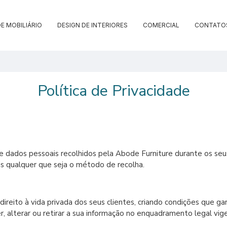
E MOBILIÁRIO
DESIGN DE INTERIORES
COMERCIAL
CONTATO
Política de Privacidade
ados pessoais recolhidos pela Abode Furniture durante os seus 
is qualquer que seja o método de recolha.
reito à vida privada dos seus clientes, criando condições que ga
er, alterar ou retirar a sua informação no enquadramento legal vig