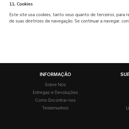
11. Cookies
Este site usa cookies, tanto seus quanto de terceiros, para 
de suas diretrizes de navegação. Se continuar a navegar, cons
INFORMAÇÃO
SU
Sobre Nós
Entregas e Devoluções
Como Encontrar-nos
Testemunhos
L