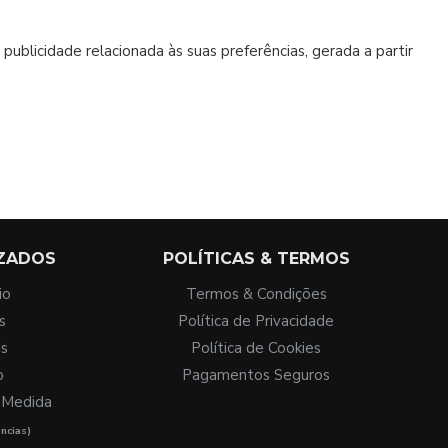
publicidade relacionada às suas preferências, gerada a partir
IZADOS
POLÍTICAS & TERMOS
io
Termos & Condições
s
Política de Privacidade
is
Política de Cookies
o
Pagamentos Seguros
b Medida
ncias)