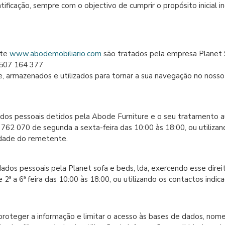
ificação, sempre com o objectivo de cumprir o propósito inicial in
ite
www.abodemobiliario.com
são tratados pela empresa Planet S
 507 164 377
armazenados e utilizados para tornar a sua navegação no nosso si
dados pessoais detidos pela Abode Furniture e o seu tratamento
82 762 070 de segunda a sexta-feira das 10:00 às 18:00, ou utiliz
cidade do remetente.
ados pessoais pela Planet sofa e beds, lda, exercendo esse dire
2ª a 6ª feira das 10:00 às 18:00, ou utilizando os contactos indi
 proteger a informação e limitar o acesso às bases de dados, nom