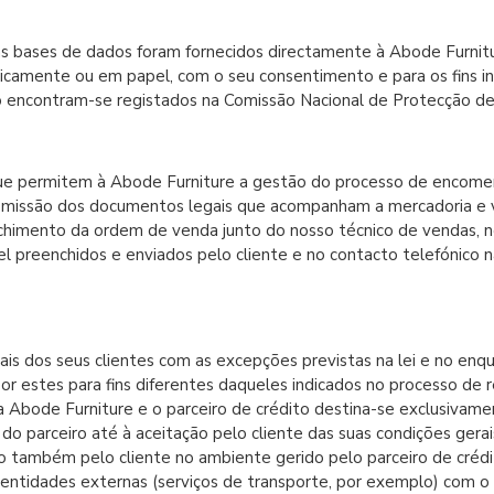
s bases de dados foram fornecidos directamente à Abode Furnitu
nicamente ou em papel, com o seu consentimento e para os fins in
ção encontram-se registados na Comissão Nacional de Protecção d
ue permitem à Abode Furniture a gestão do processo de encomen
 emissão dos documentos legais que acompanham a mercadoria e v
himento da ordem de venda junto do nosso técnico de vendas, 
el preenchidos e enviados pelo cliente e no contacto telefónico
oais dos seus clientes com as excepções previstas na lei e no e
r estes para fins diferentes daqueles indicados no processo de r
Abode Furniture e o parceiro de crédito destina-se exclusivamen
 parceiro até à aceitação pelo cliente das suas condições gerais 
do também pelo cliente no ambiente gerido pelo parceiro de crédi
entidades externas (serviços de transporte, por exemplo) com o o