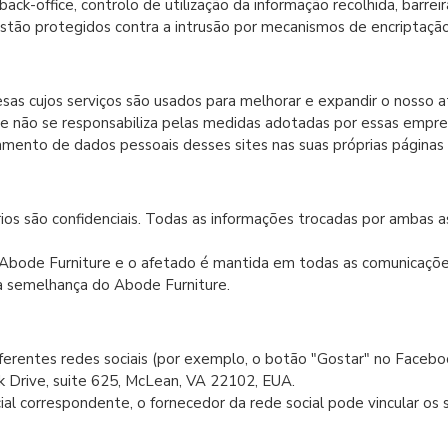
ck-office, controlo de utilização da informação recolhida, barrei
stão protegidos contra a intrusão por mecanismos de encriptação S
s cujos serviços são usados para melhorar e expandir o nosso a
ture não se responsabiliza pelas medidas adotadas por essas emp
tamento de dados pessoais desses sites nas suas próprias páginas
os são confidenciais. Todas as informações trocadas por ambas a
e Abode Furniture e o afetado é mantida em todas as comunicaçõ
 à semelhança do Abode Furniture.
iferentes redes sociais (por exemplo, o botão "Gostar" no Facebo
k Drive, suite 625, McLean, VA 22102, EUA.
ial correspondente, o fornecedor da rede social pode vincular os 