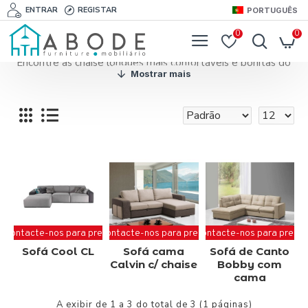
ENTRAR
REGISTAR
PORTUGUÊS
0
0
Encontre as chaise longues mais confortáveis e bonitas do
mercado.
Para além de elegante, uma chaise longue é muito
confortável para relaxar depois de um longo dia de
trabalho.
Aproveite o melhor da decoração e ofereça uma chaise
longue à sua sala de estar.
A nossa loja apresenta uma coleção de chaise longues para
interiores de vários materiais e designs.
Contacte-nos para preço
Contacte-nos para preço
Contacte-nos para preço
Sofá Cool CL
Sofá cama
Sofá de Canto
Calvin c/ chaise
Bobby com
cama
A exibir de 1 a 3 do total de 3 (1 páginas)