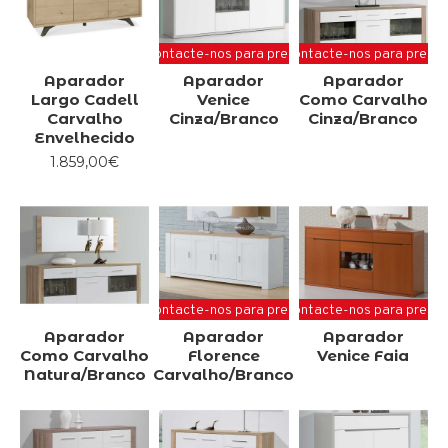
Contacte-nos para preço
Contacte-nos para preço
Aparador
Aparador
Aparador
Largo Cadell
Venice
Como Carvalho
Carvalho
Cinza/Branco
Cinza/Branco
Envelhecido
1.859,00€
Contacte-nos para preço
Contacte-nos para preço
Aparador
Aparador
Aparador
Como Carvalho
Florence
Venice Faia
Natura/Branco
Carvalho/Branco