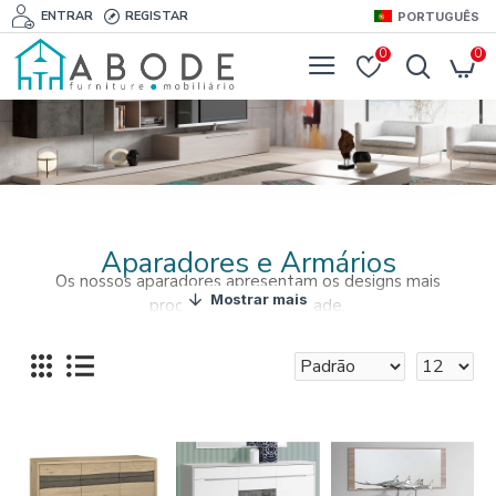
ENTRAR
REGISTAR
PORTUGUÊS
0
0
Aparadores e Armários
Os nossos aparadores apresentam os designs mais
procurados da atualidade.
Armários de sala que lhe permitirão armazenar tudo o que
necessita na sua sala de forma organizada e acessível.
Encontre armários e aparadores para mobilar e decorar a
sua sala.